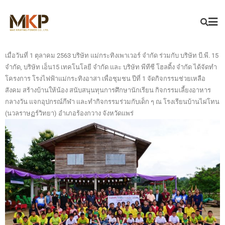
เมื่อวันที่ 1 ตุลาคม 2563 บริษัท แม่กระทิงเพาเวอร์ จำกัด ร่วมกับ บริษัท บี.พี. 15
จำกัด, บริษัท เอ็น15 เทคโนโลยี จำกัด และ บริษัท พีทีซี โฮลดิ้ง จำกัด ได้จัดทำ
โครงการ โรงไฟฟ้าแม่กระทิงอาสา เพื่อชุมชน ปีที่ 1 จัดกิจกรรมช่วยเหลือ
สังคม สร้างบ้านให้น้อง สนับสนุนทุนการศึกษานักเรียน กิจกรรมเลี้ยงอาหาร
กลางวัน แจกอุปกรณ์กีฬา และทำกิจกรรมร่วมกับเด็ก ๆ ณ โรงเรียนบ้านไผ่โทน
(นวลราษฏร์วิทยา) อำเภอร้องกวาง จังหวัดแพร่